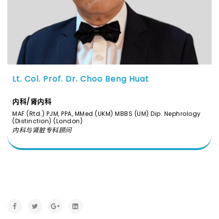
Lt. Col. Prof. Dr. Choo Beng Huat
内科/肾内科
MAF (Rtd.) PJM, PPA, MMed (UKM) MBBS (UM) Dip. Nephrology
(Distinction) (London)
内科与肾脏专科顾问